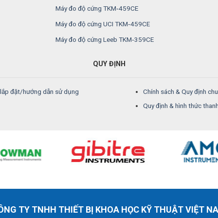
Máy đo độ cứng TKM‑459CE
Máy đo độ cứng UCI TKM‑459CE
Máy đo độ cứng Leeb TKM‑359CE
QUY ĐỊNH
/lắp đặt/hướng dẫn sử dụng
Chính sách & Quy định ch
Quy định & hình thức than
ÔNG TY TNHH THIẾT BỊ KHOA HỌC KỸ THUẬT VIỆT N