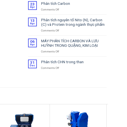
Tích
Phân tích Carbon
23
CS
Apr
Comments Off
on
–
Phân
Hỗ
tích
Trợ
Phân tích nguyên tố Nito (N), Carbon
13
Carbon
Sửa
Apr
(C) và Protein trong ngành thực phẩm
Chữa
Comments Off
on
Phân
tích
MÁY PHÂN TÍCH CARBON VÀ LƯU
06
nguyên
Apr
HUỲNH TRONG QUẶNG, KIM LOẠI
tố
Comments Off
on
Nito
MÁY
(N),
PHÂN
Carbon
Phân tích CHN trong than
31
TÍCH
(C)
Dec
Comments Off
on
CARBON
và
Phân
VÀ
Protein
tích
LƯU
trong
CHN
HUỲNH
ngành
trong
TRONG
thực
than
QUẶNG,
phẩm
KIM
LOẠI