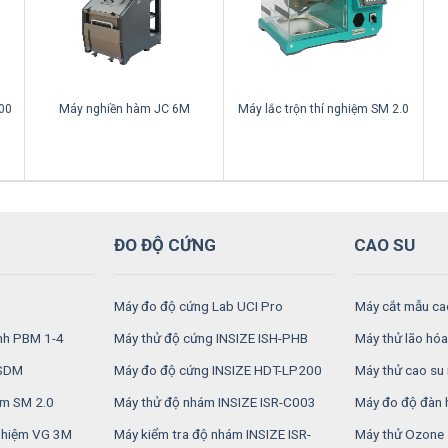
00
Máy nghiền hàm JC 6M
Máy lắc trộn thí nghiệm SM 2.0
ĐO ĐỘ CỨNG
CAO SU
Máy đo độ cứng Lab UCI Pro
Máy cắt mẫu ca
inh PBM 1-4
Máy thử độ cứng INSIZE ISH-PHB
Máy thử lão hóa
RSDM
Máy đo độ cứng INSIZE HDT-LP200
Máy thử cao su 
ệm SM 2.0
Máy thử độ nhám INSIZE ISR-C003
Máy đo độ đàn 
nghiệm VG 3M
Máy kiểm tra độ nhám INSIZE ISR-
Máy thử Ozone