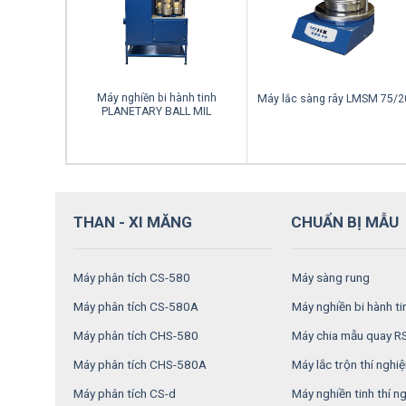
Máy nghiền bi hành tinh
ay RSDM
Máy lắc sàng rây LMSM 75/2
PLANETARY BALL MIL
THAN - XI MĂNG
CHUẨN BỊ MẪU
Máy phân tích CS-580
Máy sàng rung
Máy phân tích CS-580A
Máy nghiền bi hành t
Máy phân tích CHS-580
Máy chia mẫu quay 
Máy phân tích CHS-580A
Máy lắc trộn thí nghi
Máy phân tích CS-d
Máy nghiền tinh thí 