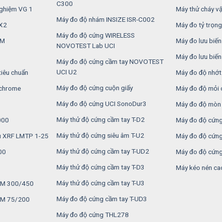
C300
nghiệm VG 1
Máy thử cháy vật
Máy đo độ nhám INSIZE ISR-C002
2X2
Máy đo tỷ trọng
Máy đo độ cứng WIRELESS
6M
Máy đo lưu biế
NOVOTEST Lab UCI
Máy đo lưu biế
Máy đo độ cứng cầm tay NOVOTEST
UCI U2
tiêu chuẩn
Máy đo độ nhớt
Máy đo độ cứng cuộn giấy
 chrome
Máy đo độ mỏi 
Máy đo độ cứng UCI SonoDur3
Máy đo độ mòn 
Máy thử độ cứng cầm tay T-D2
000
Máy đo độ cứng
Máy thử độ cứng siêu âm T-U2
u XRF LMTP 1-25
Máy đo độ cứng
Máy thử độ cứng cầm tay T-UD2
00
Máy đo độ cứng
Máy thử độ cứng cầm tay T-D3
Máy kéo nén ca
Máy thử độ cứng cầm tay T-U3
MSM 300/450
Máy đo độ cứng cầm tay T-UD3
SM 75/200
Máy đo độ cứng THL278