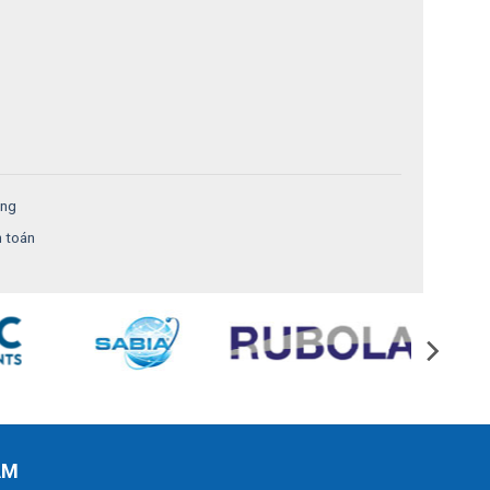
ung
h toán
AM