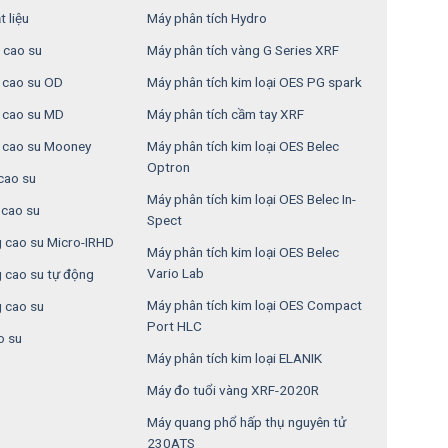
 liệu
Máy phân tích Hydro
 cao su
Máy phân tích vàng G Series XRF
n cao su OD
Máy phân tích kim loại OES PG spark
n cao su MD
Máy phân tích cầm tay XRF
 cao su Mooney
Máy phân tích kim loại OES Belec
Optron
cao su
Máy phân tích kim loại OES Belec In-
cao su
Spect
 cao su Micro-IRHD
Máy phân tích kim loại OES Belec
Vario Lab
 cao su tự động
Máy phân tích kim loại OES Compact
 cao su
Port HLC
o su
Máy phân tích kim loại ELANIK
Máy đo tuổi vàng XRF-2020R
Máy quang phổ hấp thụ nguyên tử
230ATS