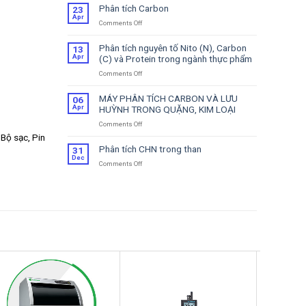
Tích
Phân tích Carbon
23
CS
Apr
Comments Off
on
–
Phân
Hỗ
tích
Trợ
Phân tích nguyên tố Nito (N), Carbon
13
Carbon
Sửa
Apr
(C) và Protein trong ngành thực phẩm
Chữa
Comments Off
on
Phân
tích
MÁY PHÂN TÍCH CARBON VÀ LƯU
06
nguyên
Apr
HUỲNH TRONG QUẶNG, KIM LOẠI
tố
Comments Off
on
Nito
MÁY
(N),
Bộ sạc, Pin
PHÂN
Carbon
Phân tích CHN trong than
31
TÍCH
(C)
Dec
Comments Off
on
CARBON
và
Phân
VÀ
Protein
tích
LƯU
trong
CHN
HUỲNH
ngành
trong
TRONG
thực
than
QUẶNG,
phẩm
KIM
LOẠI