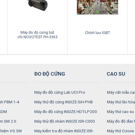
Máy đo độ cứng bút
Chỉnh lưu IGBT
chì NOVOTEST PH-3363
ĐO ĐỘ CỨNG
CAO SU
Máy đo độ cứng Lab UCI Pro
Máy cắt mẫu ca
inh PBM 1-4
Máy thử độ cứng INSIZE ISH-PHB
Máy thử lão hóa
RSDM
Máy đo độ cứng INSIZE HDT-LP200
Máy thử cao su 
ệm SM 2.0
Máy thử độ nhám INSIZE ISR-C003
Máy đo độ đàn 
nghiệm VG 3M
Máy kiểm tra độ nhám INSIZE ISR-
Máy thử Ozone