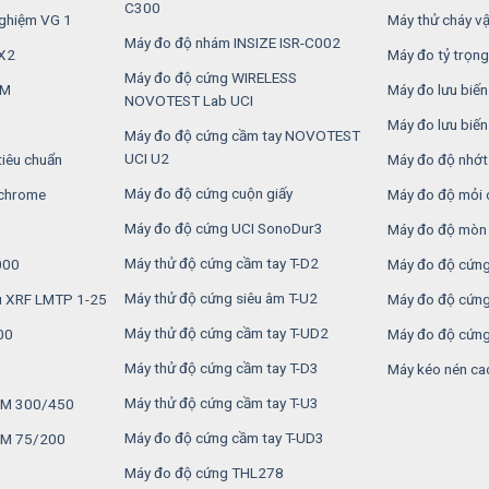
C300
nghiệm VG 1
Máy thử cháy vật
Máy đo độ nhám INSIZE ISR-C002
2X2
Máy đo tỷ trọng
Máy đo độ cứng WIRELESS
6M
Máy đo lưu biế
NOVOTEST Lab UCI
Máy đo lưu biế
Máy đo độ cứng cầm tay NOVOTEST
UCI U2
tiêu chuẩn
Máy đo độ nhớt
Máy đo độ cứng cuộn giấy
 chrome
Máy đo độ mỏi 
Máy đo độ cứng UCI SonoDur3
Máy đo độ mòn 
Máy thử độ cứng cầm tay T-D2
000
Máy đo độ cứng
Máy thử độ cứng siêu âm T-U2
u XRF LMTP 1-25
Máy đo độ cứng
Máy thử độ cứng cầm tay T-UD2
00
Máy đo độ cứng
Máy thử độ cứng cầm tay T-D3
Máy kéo nén ca
Máy thử độ cứng cầm tay T-U3
MSM 300/450
Máy đo độ cứng cầm tay T-UD3
SM 75/200
Máy đo độ cứng THL278