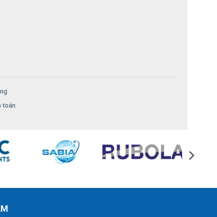
ung
h toán
AM