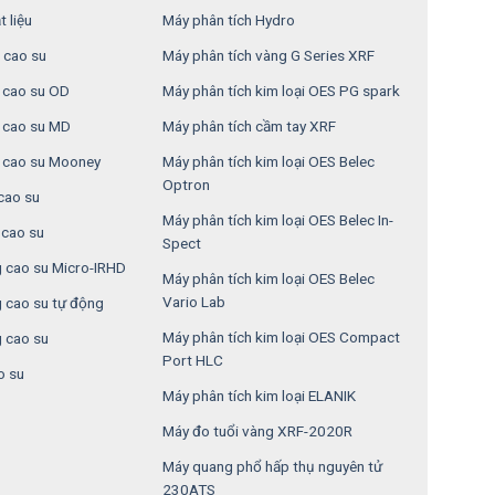
 liệu
Máy phân tích Hydro
 cao su
Máy phân tích vàng G Series XRF
n cao su OD
Máy phân tích kim loại OES PG spark
n cao su MD
Máy phân tích cầm tay XRF
 cao su Mooney
Máy phân tích kim loại OES Belec
Optron
cao su
Máy phân tích kim loại OES Belec In-
cao su
Spect
 cao su Micro-IRHD
Máy phân tích kim loại OES Belec
Vario Lab
 cao su tự động
Máy phân tích kim loại OES Compact
 cao su
Port HLC
o su
Máy phân tích kim loại ELANIK
Máy đo tuổi vàng XRF-2020R
Máy quang phổ hấp thụ nguyên tử
230ATS