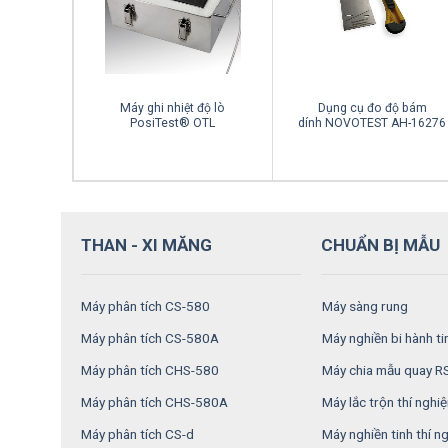
 lớp mạ
Máy ghi nhiệt độ lò
Dụng cụ đo độ bám
RF
PosiTest® OTL
dính NOVOTEST AH-16276
THAN - XI MĂNG
CHUẨN BỊ MẪU
Máy phân tích CS-580
Máy sàng rung
Máy phân tích CS-580A
Máy nghiền bi hành t
Máy phân tích CHS-580
Máy chia mẫu quay 
Máy phân tích CHS-580A
Máy lắc trộn thí nghi
Máy phân tích CS-d
Máy nghiền tinh thí 