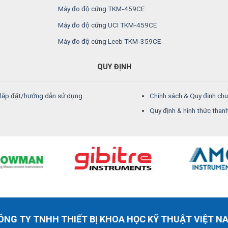
Máy đo độ cứng TKM‑459CE
Máy đo độ cứng UCI TKM‑459CE
Máy đo độ cứng Leeb TKM‑359CE
QUY ĐỊNH
/lắp đặt/hướng dẫn sử dụng
Chính sách & Quy định ch
Quy định & hình thức than
ÔNG TY TNHH THIẾT BỊ KHOA HỌC KỸ THUẬT VIỆT N