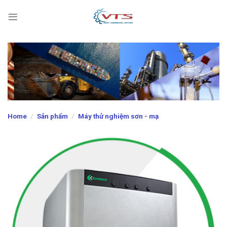
Skip
to
content
Home
/
Sản phẩm
/
Máy thử nghiệm sơn - mạ