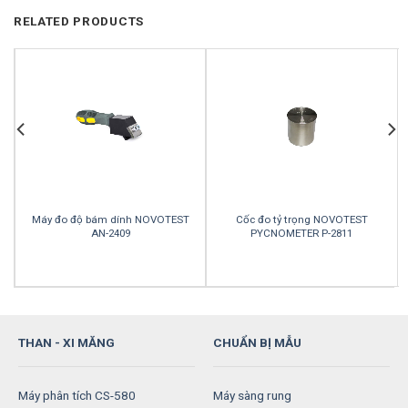
than
QUẶNG,
phẩm
RELATED PRODUCTS
KIM
LOẠI
Máy đo độ bám dính NOVOTEST
Cốc đo tỷ trọng NOVOTEST
AN-2409
PYCNOMETER P-2811
THAN - XI MĂNG
CHUẨN BỊ MẪU
Máy phân tích CS-580
Máy sàng rung