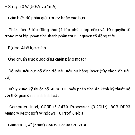
–
X-ray: 50 W (50kV và 1mA)
–
Cảm biến độ phân giải 190eV hoặc cao hơn
–
Phân tích:
5 lớp đồng thời (4 lớp phủ + lớp nền) và 10 nguyên tố
trong mỗi lớp, phân tích thành phần tới 25 nguyên tố đồng thời.
–
Bộ lọc: 4 bộ lọc chính
– Ống chuẩn trực
được điều khiển bằng motor
–
Độ sâu tiêu cự:
c
ố định độ sâu tiêu cự bằng laser (tùy chọn đa tiêu
cự)
–
Xử lý xung kỹ thuật số: 4096 CH máy phân tích đa kênh kỹ thuật số
với thời gian định hình linh hoạt.
–
Computer:
Intel, CORE i5 3470 Processor (3.2GHz), 8GB DDR3
Memory, Microsoft Windows 10 Prof, 64-bit
–
Camera:
1/4″ (6mm) CMOS-1280×720 VGA