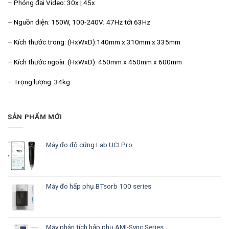
–
Phóng đại Video: 30x | 45x
–
Nguồn điện:
150W, 100-240V; 47Hz tới 63Hz
–
Kích thước trong:
(HxWxD):140mm x 310mm x 335mm
–
Kích thước ngoài:
(HxWxD): 450mm x 450mm x 600mm
–
Trọng lượng:
34kg
SẢN PHẨM MỚI
Máy đo độ cứng Lab UCI Pro
Máy đo hấp phụ BTsorb 100 series
Máy phân tích hấp phụ AMI-Sync Series