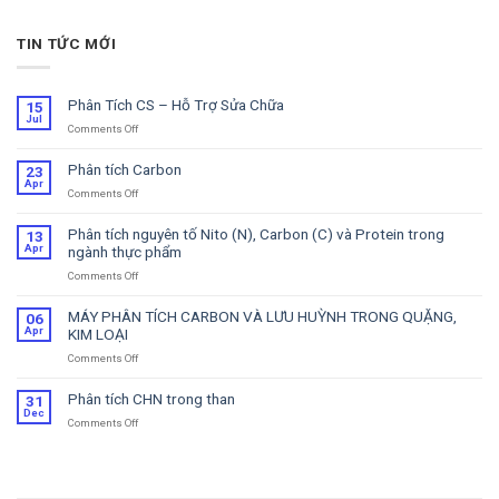
TIN TỨC MỚI
Phân Tích CS – Hỗ Trợ Sửa Chữa
15
Jul
Comments Off
on
Phân
Tích
Phân tích Carbon
23
CS
Apr
Comments Off
on
–
Phân
Hỗ
tích
Trợ
Phân tích nguyên tố Nito (N), Carbon (C) và Protein trong
13
Carbon
Sửa
Apr
ngành thực phẩm
Chữa
Comments Off
on
Phân
tích
MÁY PHÂN TÍCH CARBON VÀ LƯU HUỲNH TRONG QUẶNG,
06
nguyên
Apr
KIM LOẠI
tố
Comments Off
on
Nito
MÁY
(N),
PHÂN
Carbon
Phân tích CHN trong than
31
TÍCH
(C)
Dec
Comments Off
on
CARBON
và
Phân
VÀ
Protein
tích
LƯU
trong
CHN
HUỲNH
ngành
trong
TRONG
thực