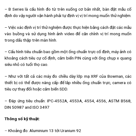
– B Series là cấu hình đo từ trên xuống cơ bản nhất, bàn đặt mẫu cố
định do vậy người vận hành phải tự định vị vị trí mong muốn thử nghiệm.
– Việc xác định vị trí thử nghiệm được thực hiện bằng cách đặt các mẫu
vào buồng và sử dụng hình ảnh video để căn chỉnh vị trí mong muốn
trong dấu thập trên màn hình.
– Cấu hình tiêu chuẩn bao gồm một ống chuẩn trực cố định, máy ảnh có
khoảng cách tiêu cự cố định, cảm biến PIN cùng với ống chụp x quang
siêu nhỏ có tuổi thọ cao.
– Như với tất cả các máy đo chiều dày lớp mạ XRF của Bowman, các
thiết bị có thể được nâng cấp để lắp nhiều ống chuẩn trực, camera có
tiêu cự thay đổi hoặc cảm biến SDD.
– Đáp ứng tiêu chuẩn: IPC-4552A, 4553A, 4554, 4556, ASTM B568,
DIN 50987 and ISO 3497
Thông số kỹ thuật:
–
Khoảng đo:
Aluminium 13 tới Uranium 92