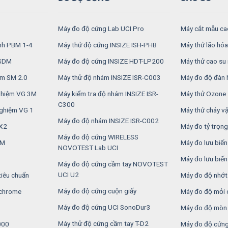
Máy đo độ cứng Lab UCI Pro
Máy cắt mẫu ca
inh PBM 1-4
Máy thử độ cứng INSIZE ISH-PHB
Máy thử lão hóa
RSDM
Máy đo độ cứng INSIZE HDT-LP200
Máy thử cao su 
ệm SM 2.0
Máy thử độ nhám INSIZE ISR-C003
Máy đo độ đàn 
nghiệm VG 3M
Máy kiểm tra độ nhám INSIZE ISR-
Máy thử Ozone
C300
nghiệm VG 1
Máy thử cháy vật
Máy đo độ nhám INSIZE ISR-C002
2X2
Máy đo tỷ trọng
Máy đo độ cứng WIRELESS
6M
Máy đo lưu biế
NOVOTEST Lab UCI
Máy đo lưu biế
Máy đo độ cứng cầm tay NOVOTEST
UCI U2
tiêu chuẩn
Máy đo độ nhớt
Máy đo độ cứng cuộn giấy
 chrome
Máy đo độ mỏi 
Máy đo độ cứng UCI SonoDur3
Máy đo độ mòn 
Máy thử độ cứng cầm tay T-D2
000
Máy đo độ cứng