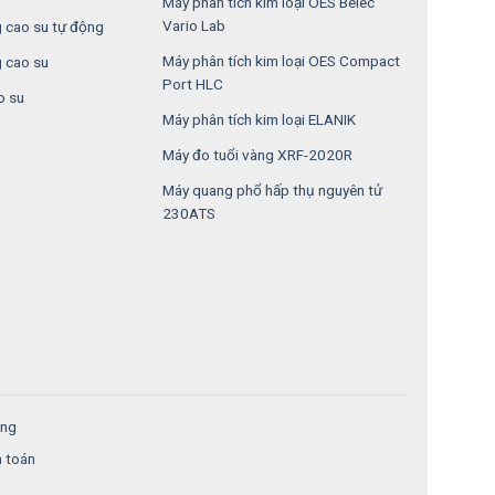
Máy phân tích kim loại OES Belec
Vario Lab
 cao su tự động
Máy phân tích kim loại OES Compact
 cao su
Port HLC
o su
Máy phân tích kim loại ELANIK
Máy đo tuổi vàng XRF-2020R
Máy quang phổ hấp thụ nguyên tử
230ATS
ung
h toán