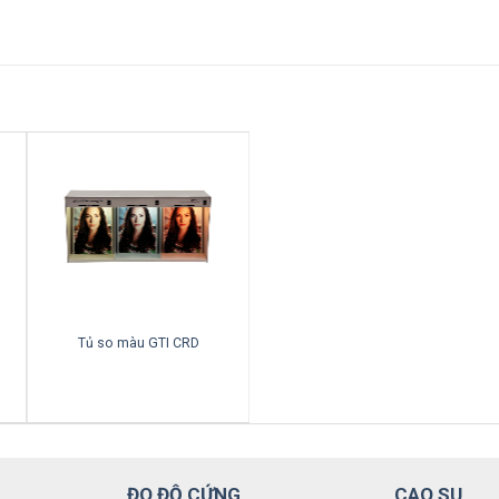
Tủ so màu GTI CRD
ĐO ĐỘ CỨNG
CAO SU