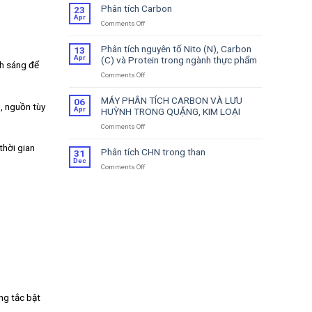
Tích
Phân tích Carbon
23
CS
Apr
Comments Off
on
–
Phân
Hỗ
tích
Trợ
Phân tích nguyên tố Nito (N), Carbon
13
Carbon
Sửa
Apr
(C) và Protein trong ngành thực phẩm
h sáng để
Chữa
Comments Off
on
Phân
tích
MÁY PHÂN TÍCH CARBON VÀ LƯU
06
, nguồn tùy
nguyên
Apr
HUỲNH TRONG QUẶNG, KIM LOẠI
tố
Comments Off
on
Nito
MÁY
(N),
thời gian
PHÂN
Carbon
Phân tích CHN trong than
31
TÍCH
(C)
Dec
Comments Off
on
CARBON
và
Phân
VÀ
Protein
tích
LƯU
trong
CHN
HUỲNH
ngành
trong
TRONG
thực
than
QUẶNG,
phẩm
KIM
LOẠI
ng tắc bật