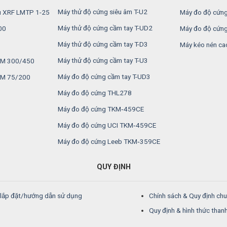
Máy thử độ cứng siêu âm T-U2
u XRF LMTP 1-25
Máy đo độ cứng
Máy thử độ cứng cầm tay T-UD2
00
Máy đo độ cứng
Máy thử độ cứng cầm tay T-D3
Máy kéo nén ca
Máy thử độ cứng cầm tay T-U3
MSM 300/450
Máy đo độ cứng cầm tay T-UD3
SM 75/200
Máy đo độ cứng THL278
Máy đo độ cứng TKM‑459CE
Máy đo độ cứng UCI TKM‑459CE
Máy đo độ cứng Leeb TKM‑359CE
QUY ĐỊNH
/lắp đặt/hướng dẫn sử dụng
Chính sách & Quy định ch
Quy định & hình thức than