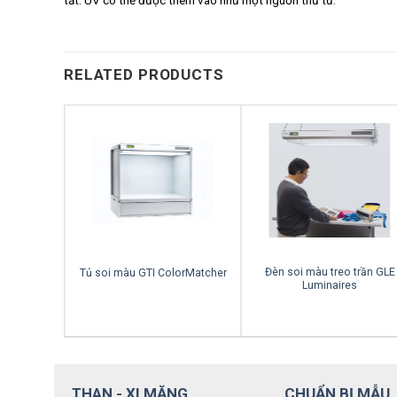
tắt. UV có thể được thêm vào như một nguồn thứ tư.
RELATED PRODUCTS
Đèn soi màu treo trần GLE
Tủ soi màu GTI ColorMatcher
Luminaires
THAN - XI MĂNG
CHUẨN BỊ MẪU