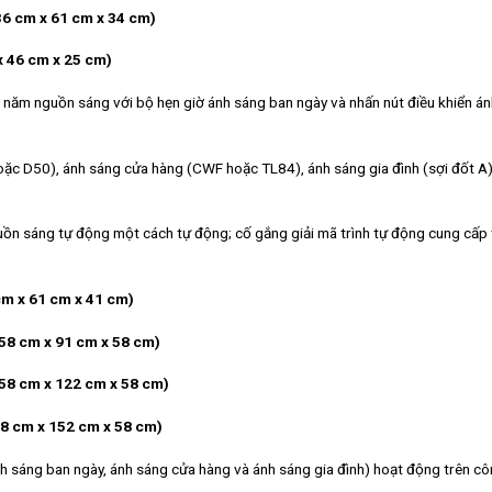
36 cm x 61 cm x 34 cm)
x 46 cm x 25 cm)
nguồn sáng với bộ hẹn giờ ánh sáng ban ngày và nhấn nút điều khiển án
c D50), ánh sáng cửa hàng (CWF hoặc TL84), ánh sáng gia đình (sợi đốt A)
uồn sáng tự động một cách tự động; cố gắng giải mã trình tự động cung cấp 
cm x 61 cm x 41 cm)
(58 cm x 91 cm x 58 cm)
(58 cm x 122 cm x 58 cm)
58 cm x 152 cm x 58 cm)
áng ban ngày, ánh sáng cửa hàng và ánh sáng gia đình) hoạt động trên cô