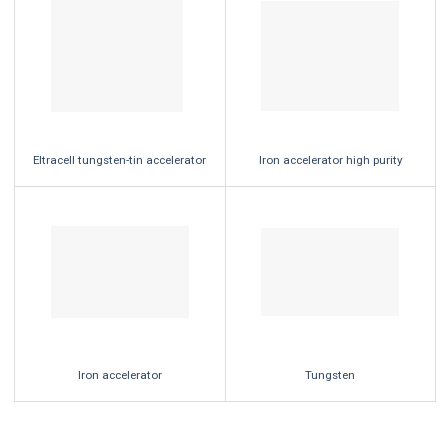
Eltracell tungsten-tin accelerator
Iron accelerator high purity
Iron accelerator
Tungsten