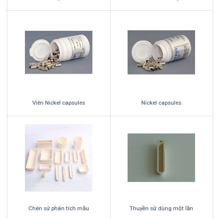
Viên Nickel capsules
Nickel capsules
Chén sứ phân tích mẫu
Thuyền sứ dùng một lần