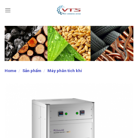
Skip
to
content
Home
/
Sản phẩm
/
Máy phân tích khí