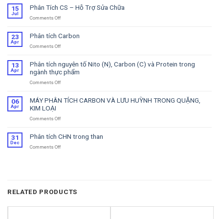
Phân Tích CS – Hỗ Trợ Sửa Chữa
15
Jul
Comments Off
on
Phân
Tích
Phân tích Carbon
23
CS
Apr
Comments Off
on
–
Phân
Hỗ
tích
Trợ
Phân tích nguyên tố Nito (N), Carbon (C) và Protein trong
13
Carbon
Sửa
Apr
ngành thực phẩm
Chữa
Comments Off
on
Phân
tích
MÁY PHÂN TÍCH CARBON VÀ LƯU HUỲNH TRONG QUẶNG,
06
nguyên
Apr
KIM LOẠI
tố
Comments Off
on
Nito
MÁY
(N),
PHÂN
Carbon
Phân tích CHN trong than
31
TÍCH
(C)
Dec
Comments Off
on
CARBON
và
Phân
VÀ
Protein
tích
LƯU
trong
CHN
HUỲNH
ngành
trong
TRONG
thực
than
QUẶNG,
phẩm
RELATED PRODUCTS
KIM
LOẠI