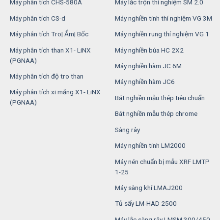
Máy phân tích CHS-580A
Máy lắc trộn thí nghiệm SM 2.0
Máy phân tích CS-d
Máy nghiền tinh thí nghiệm VG 3M
Máy phân tích Tro| Ẩm| Bốc
Máy nghiền rung thí nghiệm VG 1
Máy phân tích than X1- LiNX
Máy nghiền búa HC 2X2
(PGNAA)
Máy nghiền hàm JC 6M
Máy phân tích độ tro than
Máy nghiền hàm JC6
Máy phân tích xi măng X1- LiNX
Bát nghiền mẫu thép tiêu chuẩn
(PGNAA)
Bát nghiền mẫu thép chrome
Sàng rây
Máy nghiền tinh LM2000
Máy nén chuẩn bị mẫu XRF LMTP
1-25
Máy sàng khí LMAJ200
Tủ sấy LM-HAD 2500
Máy lắc sàng rây LMSM 300/450