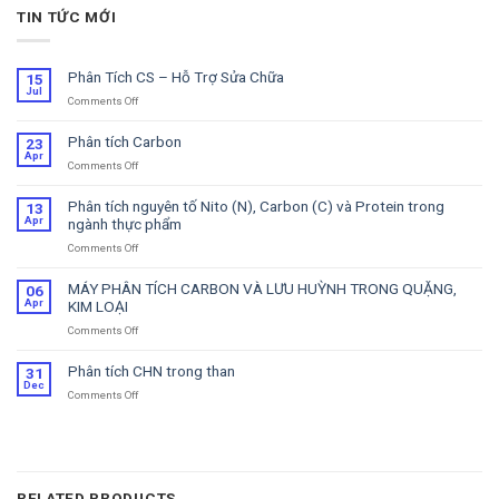
TIN TỨC MỚI
Phân Tích CS – Hỗ Trợ Sửa Chữa
15
Jul
Comments Off
on
Phân
Tích
Phân tích Carbon
23
CS
Apr
Comments Off
on
–
Phân
Hỗ
tích
Trợ
Phân tích nguyên tố Nito (N), Carbon (C) và Protein trong
13
Carbon
Sửa
Apr
ngành thực phẩm
Chữa
Comments Off
on
Phân
tích
MÁY PHÂN TÍCH CARBON VÀ LƯU HUỲNH TRONG QUẶNG,
06
nguyên
Apr
KIM LOẠI
tố
Comments Off
on
Nito
MÁY
(N),
PHÂN
Carbon
Phân tích CHN trong than
31
TÍCH
(C)
Dec
Comments Off
on
CARBON
và
Phân
VÀ
Protein
tích
LƯU
trong
CHN
HUỲNH
ngành
trong
TRONG
thực
than
QUẶNG,
phẩm
RELATED PRODUCTS
KIM