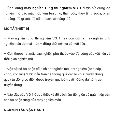
– Ứng dụng
m
áy nghiền rung thí nghiệm VG 1
được sử dụng để
nghiền nhỏ các mẫu hợp kim ferro, xỉ, than cốc, thủy tinh, soda, phân
khoáng, đá granit, đá cẩm thạch, xi măng, đất.
MÔ TẢ THIẾT BỊ
– Máy nghiền rung thí nghiệm VG 1 hay còn gọi là máy nghiền tinh
nghiền mẫu do mài mòn – đồng thời nén và cắt vật liệu.
– Kích thước hạt mẫu sau nghiền phụ thuộc vào độ cứng của vật liệu và
thời gian nghiền mẫu.
– Một bệ có bộ phận cố định bát nghiền mẫu thí nghiệm (bát, nắp,
vòng, con lăn) được gắn trên bệ thông qua các lò xo. Chuyển động
quay từ động cơ điện được truyền qua bộ truyền động đai tới trục
truyền động.
– Nắp đậy của VG 1 được thiết kế để cách âm tiếng ồn và ngăn tiếp cận
các bộ phận rung của máy nghiền mẫu.
NGUYÊN TẮC VẬN HÀNH