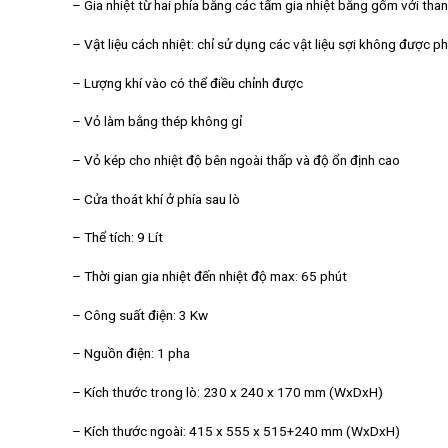
– Gia nhiệt từ hai phía bằng các tấm gia nhiệt bằng gốm với tha
– Vật liệu cách nhiệt: chỉ sử dụng các vật liệu sợi không được p
– Lượng khí vào có thể điều chỉnh được
– Vỏ làm bằng thép không gỉ
– Vỏ kép cho nhiệt độ bên ngoài thấp và độ ổn định cao
– Cửa thoát khí ở phía sau lò
– Thể tích: 9 Lít
– Thời gian gia nhiệt đến nhiệt độ max: 65 phút
– Công suất điện: 3 Kw
– Nguồn điện: 1 pha
– Kích thước trong lò: 230 x 240 x 170 mm (WxDxH)
– Kích thước ngoài: 415 x 555 x 515+240 mm (WxDxH)