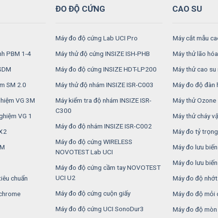
ĐO ĐỘ CỨNG
CAO SU
Máy đo độ cứng Lab UCI Pro
Máy cắt mẫu ca
inh PBM 1-4
Máy thử độ cứng INSIZE ISH-PHB
Máy thử lão hóa
RSDM
Máy đo độ cứng INSIZE HDT-LP200
Máy thử cao su 
ệm SM 2.0
Máy thử độ nhám INSIZE ISR-C003
Máy đo độ đàn 
nghiệm VG 3M
Máy kiểm tra độ nhám INSIZE ISR-
Máy thử Ozone
C300
nghiệm VG 1
Máy thử cháy vật
Máy đo độ nhám INSIZE ISR-C002
2X2
Máy đo tỷ trọng
Máy đo độ cứng WIRELESS
6M
Máy đo lưu biế
NOVOTEST Lab UCI
Máy đo lưu biế
Máy đo độ cứng cầm tay NOVOTEST
UCI U2
tiêu chuẩn
Máy đo độ nhớt
Máy đo độ cứng cuộn giấy
 chrome
Máy đo độ mỏi 
Máy đo độ cứng UCI SonoDur3
Máy đo độ mòn 