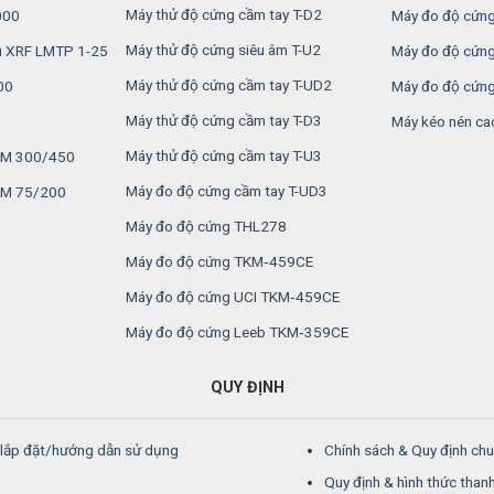
Máy thử độ cứng cầm tay T-D2
000
Máy đo độ cứng
Máy thử độ cứng siêu âm T-U2
u XRF LMTP 1-25
Máy đo độ cứng
Máy thử độ cứng cầm tay T-UD2
00
Máy đo độ cứng
Máy thử độ cứng cầm tay T-D3
Máy kéo nén ca
Máy thử độ cứng cầm tay T-U3
MSM 300/450
Máy đo độ cứng cầm tay T-UD3
SM 75/200
Máy đo độ cứng THL278
Máy đo độ cứng TKM‑459CE
Máy đo độ cứng UCI TKM‑459CE
Máy đo độ cứng Leeb TKM‑359CE
QUY ĐỊNH
/lắp đặt/hướng dẫn sử dụng
Chính sách & Quy định ch
Quy định & hình thức than