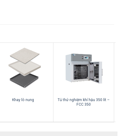
Tủ thử nghiệm khí hậu 350 lít –
Lò nung c
Khay lò nung
FCC 350