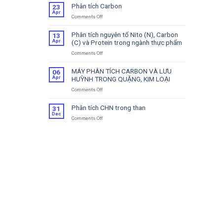
Tích
Phân tích Carbon
23
CS
Apr
Comments Off
on
–
Phân
Hỗ
tích
Trợ
Phân tích nguyên tố Nito (N), Carbon
13
Carbon
Sửa
Apr
(C) và Protein trong ngành thực phẩm
Chữa
Comments Off
on
Phân
tích
MÁY PHÂN TÍCH CARBON VÀ LƯU
06
nguyên
Apr
HUỲNH TRONG QUẶNG, KIM LOẠI
tố
Comments Off
on
Nito
MÁY
(N),
PHÂN
Carbon
Phân tích CHN trong than
31
TÍCH
(C)
Dec
Comments Off
on
CARBON
và
Phân
VÀ
Protein
tích
LƯU
trong
CHN
HUỲNH
ngành
trong
TRONG
thực
than
QUẶNG,
phẩm
KIM
LOẠI