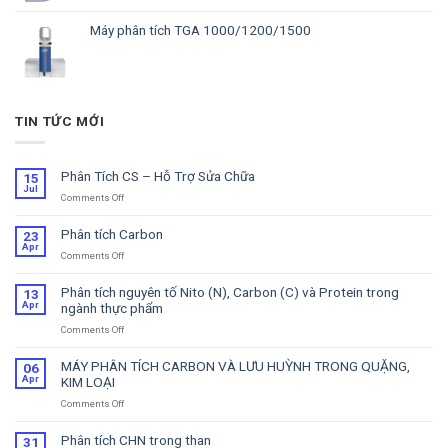
Máy phân tích TGA 1000/1200/1500
TIN TỨC MỚI
Phân Tích CS – Hỗ Trợ Sửa Chữa
15
Jul
Comments Off
on
Phân
Tích
Phân tích Carbon
23
CS
Apr
Comments Off
on
–
Phân
Hỗ
tích
Trợ
Phân tích nguyên tố Nito (N), Carbon (C) và Protein trong
13
Carbon
Sửa
Apr
ngành thực phẩm
Chữa
Comments Off
on
Phân
tích
MÁY PHÂN TÍCH CARBON VÀ LƯU HUỲNH TRONG QUẶNG,
06
nguyên
Apr
KIM LOẠI
tố
Comments Off
on
Nito
MÁY
(N),
PHÂN
Carbon
Phân tích CHN trong than
31