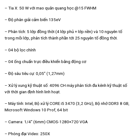
– Tia X: 50 W với mao quản quang học @15 FWHM
– Độ phân giải cảm biến 135eV
– Phân tích: 5 lớp đồng thời (4 lớp phủ + lớp nền) và 10 nguyên tố
trong mỗi lớp, phân tích thành phần tới 25 nguyên tố đồng thời.
– 04 bộ lọc chính
– 04 ống chuẩn trực điều khiển bằng động cơ
– Độ sâu tiêu cự: 0,05” (1,27mm)
– Xử lý xung kỹ thuật số: 4096 CH máy phân tích đa kênh kỹ thuật số
với thời gian định hình linh hoạt.
– Máy tính: Intel, Bộ xử lý CORE i5 3470 (3,2 GHz), Bộ nhớ DDR3 8 GB,
Microsoft Windows 10 Prof, 64 bit
– Camera: 1/4″ (6mm) CMOS-1280×720 VGA
– Phóng đại Video: 250X