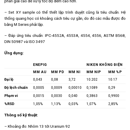
phân giải cao để xử lý tốc độ đếm cao hơn.
– Set XY sample có thể thiết lập trình duyệt cũng là tiêu chuẩn. Hệ
thống quang học có khoảng cách tiêu cự gần, do đó các mẫu được đo
bằng M Series phải lập.
– Đáp ứng tiêu chuẩn: IPC-4552A, 4553A, 4554, 4556, ASTM B568,
DIN 50987 và ISO 3497
Ứng dụng:
ENEPIG
NIKEN KHÔNG ĐIỆN
ΜM AU
ΜM PD
ΜM NI
ΜM NIP
ΜM %P
Đại lộ
0,043
0,08
3,72
10.202
10.17
Độ lệch chuẩn
0,0005
0,0009
0,00010
0,1089
0,29
Phạm vi
0,0015
0,0030
0,040
0,3863
0,9900
%RSD
1,05%
1,13%
0,03%
1,07%
2,85%
Thông số kỹ thuật:
– Khoảng đo: Nhôm 13 tới Uranium 92