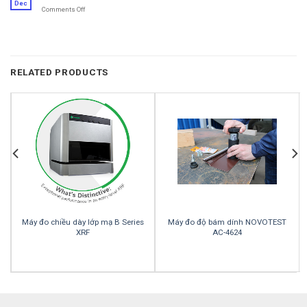
TÍCH
(C)
Dec
Comments Off
on
CARBON
và
Phân
VÀ
Protein
tích
LƯU
trong
CHN
HUỲNH
ngành
trong
TRONG
thực
than
QUẶNG,
phẩm
RELATED PRODUCTS
KIM
LOẠI
T
Máy đo chiều dày lớp mạ B Series
Máy đo độ bám dính NOVOTEST
XRF
AC-4624