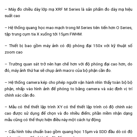
– Máy đo chiều dày lớp mạ XRF M Series là sản phẩm đo dày mạ hiệu
suất cao
– Hệ thống quang học mao mạch trong M Series tiên tiến hơn O Series,
tập trung cụm tia X xuống tới 15μm FWHM.
– Thiết bị bao gồm máy ảnh có độ phóng đại 150x với kỹ thuật số
zoom cao
– Trường quan sát trở nên hạn chế hơn với độ phóng đại cao hơn, do
đó, máy ảnh thứ hai sẽ chụp ảnh macro của bộ phận cần đo.
– Hệ thống camera kép cho phép người vận hành nhìn thấy toàn bộ bộ
phận, nhấp vào hình ảnh để phóng to bằng camera và xác định vị trí
chính xác cần đo.
– Mẫu có thể thiết lập trình XY có thể thiết lập trình có độ chính xác
cao được sử dụng để chọn và đo nhiều điểm; phần mềm nhận dạng
mẫu cũng có thể thực hiện điều này một cách tự động.
– Cấu hình tiêu chuẩn bao gồm quang học 15μm và SDD đầu dò có độ