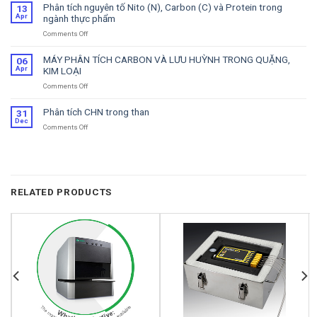
tích
Trợ
Phân tích nguyên tố Nito (N), Carbon (C) và Protein trong
13
Carbon
Sửa
Apr
ngành thực phẩm
Chữa
Comments Off
on
Phân
tích
MÁY PHÂN TÍCH CARBON VÀ LƯU HUỲNH TRONG QUẶNG,
06
nguyên
Apr
KIM LOẠI
tố
Comments Off
on
Nito
MÁY
(N),
PHÂN
Carbon
Phân tích CHN trong than
31
TÍCH
(C)
Dec
Comments Off
on
CARBON
và
Phân
VÀ
Protein
tích
LƯU
trong
CHN
HUỲNH
ngành
trong
TRONG
thực
than
QUẶNG,
phẩm
RELATED PRODUCTS
KIM
LOẠI