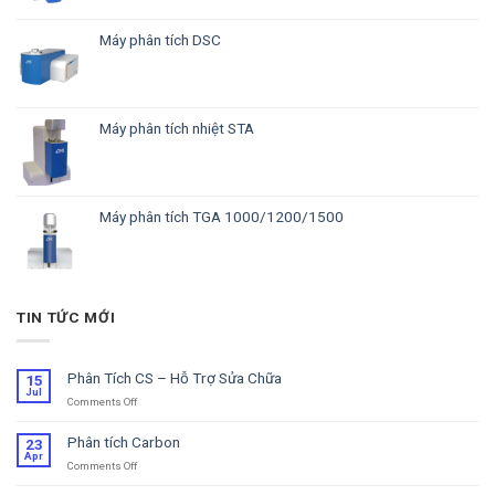
Máy phân tích DSC
Máy phân tích nhiệt STA
Máy phân tích TGA 1000/1200/1500
TIN TỨC MỚI
Phân Tích CS – Hỗ Trợ Sửa Chữa
15
Jul
Comments Off
on
Phân
Tích
Phân tích Carbon
23
CS
Apr
Comments Off
on
–
Phân
Hỗ