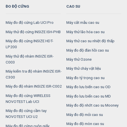
ĐO ĐỘ CỨNG
CAO SU
Máy đo độ cứng Lab UCI Pro
Máy cắt mẫu cao su
Máy thử độ cứng INSIZE ISH-PHB
Máy thử lão hóa cao su
Máy đo độ cứng INSIZE HDT-
Máy thử cao su nhiệt độ thấp
LP200
Máy đo độ đàn hồi cao su
Máy thử độ nhám INSIZE ISR-
Máy thử Ozone
C003
Máy thử cháy vật liệu
Máy kiểm tra độ nhám INSIZE ISR-
C300
Máy đo tỷ trọng cao su
Máy đo độ nhám INSIZE ISR-C002
Máy đo lưu biến cao su OD
Máy đo độ cứng WIRELESS
Máy đo lưu biến cao su MD
NOVOTEST Lab UCI
Máy đo độ nhớt cao su Mooney
Máy đo độ cứng cầm tay
Máy đo độ mỏi cao su
NOVOTEST UCI U2
Máy đo độ mòn cao su
Máy đo độ cứng cuộn giấy