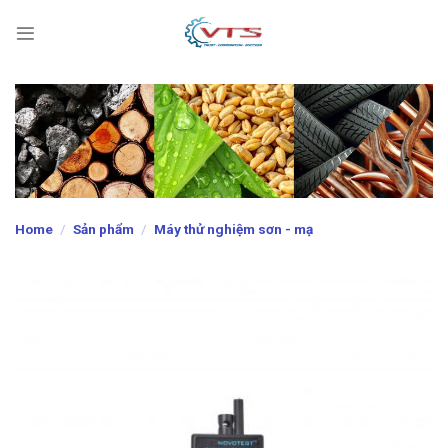
Skip
to
content
Home
/
Sản phẩm
/
Máy thử nghiệm sơn - mạ