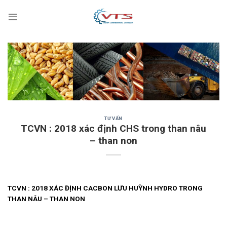
Skip
to
content
TƯ VẤN
TCVN : 2018 xác định CHS trong than nâu
– than non
TCVN : 2018 XÁC ĐỊNH CACBON LƯU HUỲNH HYDRO TRONG
THAN NÂU – THAN NON