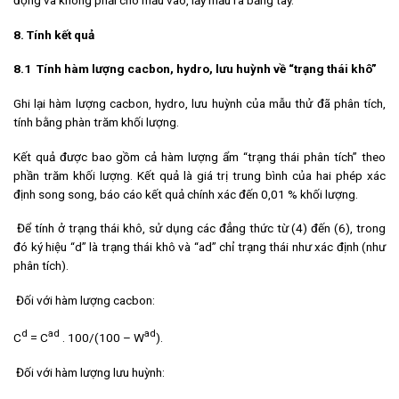
8
.
Tính
kết quả
8.1 Tính hàm lượng cacbon, hydro, lưu huỳnh về “trạng thái khô”
Ghi lại hàm lượng cacbon, hydro, lưu huỳnh của mẫu thử đã phân tích,
tính bằng phàn trăm khối lượng.
Kết quả được bao gồm cả hàm lượng ẩm “trạng thái phân tích” theo
phần trăm khối lượng. Kết quả là giá trị trung bình của hai phép xác
định song song, báo cáo kết quả chính xác đến 0,01 % khối lượng.
Để tính ở trạng thái khô, sử dụng các đẳng thức từ (4) đến (6), trong
đó ký hiệu “d” là trạng thái khô và “ad” chỉ trạng thái như xác định (như
phân tích).
Đối với hàm lượng cacbon:
d
ad
ad
C
= C
. 100/(100 – W
).
Đối với hàm lượng lưu huỳnh: