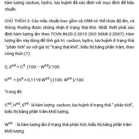
hàm lượng cacbon, hydro, lưu huỳnh đã xác định với mục đích để hiệu
chuẩn.
CHÚ THÍCH 2: Các mẫu chuẩn bao gồm cả CRM có thể chứa độ ẩm, và
thông thường được chứng nhận ở trạng thái khô. Nhất thiết phải xác
định hàm lượng ẩm theo TCVN 8620-2:2010 (ISO 5068-2:2007). Hàm
lượng ẩm này dùng để tính giá trị cacbon, hydro, lưu huỳnh ở trạng thái
“phân tích” so với giá trị “trạng thái khô”, biểu thị bằng phần trăm, theo
công thức (1):
ad
d
ad
C, S
= C
.(100 – W
)/100.
ad
d
ad
ad
H
= (H
+ 0,1119.W
).(100- W
)/100.
Trong đó:
ad
ad
ad
C
, H
, S
: là hàm lượng cacbon, lưu huỳnh ở trạng thái “ phân tích”,
biểu thị bằng phần trăm khối lượng;
ad
W
: là hàm lượng ẩm ở trạng thái phân tích, biểu thị bằng phần trăm
khối lượng.