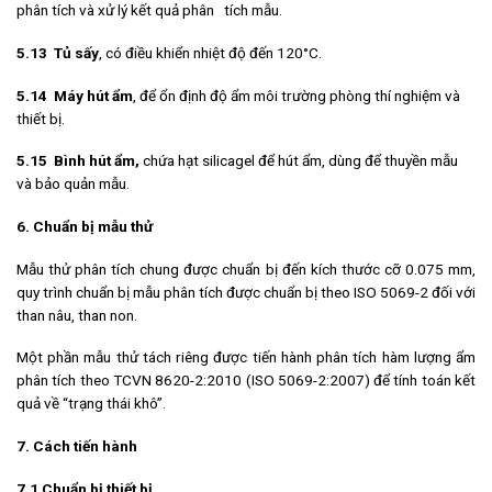
phân tích và xử lý kết quả phân tích mẫu.
5.13 Tủ
sấy
, có điều khiển nhiệt độ đến 120°C.
5.14 Máy hút ẩm
, để ổn định độ ẩm môi trường phòng thí nghiệm và
thiết bị.
5.15
Bình hút ẩm,
chứa hạt silicagel để hút ẩm, dùng để thuyền mẫu
và bảo quản mẫu.
6. Chuẩn bị mẫu thử
Mẫu thử phân tích chung được chuẩn bị đến kích thước cỡ 0.075 mm,
quy trình chuẩn bị mẫu phân tích được chuẩn bị theo ISO 5069-2 đối với
than nâu, than non.
Một phần mẫu thử tách riêng được tiến hành phân tích hàm lượng ẩm
phân tích theo TCVN 8620-2:2010 (ISO 5069-2:2007) để tính toán kết
quả về “trạng thái khô”.
7. Cách tiến hành
7.1 Chuẩn bị thiết bị