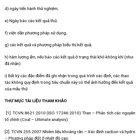
d) ngày tiến hành thử nghiệm;
e) Ngày báo cáo kết quả thử;
f) viện dẫn phương pháp sử dụng;
g) các kết quả và phương pháp biểu thị kết quả;
h) hàm lượng ẩm, nếu báo cáo kết quả ở trạng thái khô-không khí (như-
đã nhận)
i) Bất kỳ các đặc điểm đã ghi nhận trong quá trình xác định, các thao
tác không quy định trong tiêu chuẩn này có thể ảnh hưởng đến kết quả
của mẫu thử.
THƯ MỤC TÀI LIỆU THAM KHẢO
[1]. TCVN 8621:2010 (ISO 17246:2010) Than – Phân tích các nguyên
tố chính (Coal – Ultimate analysis).
[2]. TCVN 255:2007 Nhiêm liệu khoáng rắn – Xác định cacbon và hydro
– Phương pháp đốt ở nhiệt độ cao.