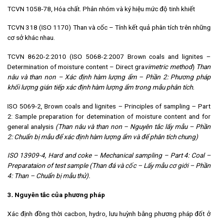
TCVN 1058-78, Hóa chất. Phân nhóm và ký hiệu mức độ tinh khiết
TCVN 318 (ISO 1170) Than và cốc – Tính kết quả phân tích trên những
cơ sở khác nhau.
TCVN 8620-2:2010 (ISO 5068-2:2007 Brown coals and lignites –
Determination of moisture content – Direct gra
vimetric method
)
Than
nâu và than non –
Xác định hàm lượng ẩm
–
Phần 2: Phương pháp
khối lượng gián tiếp xác định hàm lượng ẩm trong mẫu phân t
ích
.
ISO 5069-2, Brown coals and lignites – Principles of sampling – Part
2: Sample preparation for detemination of moisture content and for
general analysis
(Than nâu và than non – Nguyên tắc lấy mẫu – Phần
2: Chuẩn bị mẫu để xác định hàm lượng ẩm và để phân tích chung)
ISO 13909-4, Hard and coke – Mechanical sampling – Part 4: Coal –
Preparataion of test sample (Than đá và cốc – Lấy mẫu cơ giới – Phần
4: Than – Chuẩn bị mẫu thử).
3
.
Nguyên tắc của phương pháp
Xác định đồng thời cacbon, hydro, lưu huỳnh bằng phương pháp đốt ở