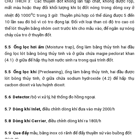
CHÚ THÍCH 3: Các thuyền đốt không lẫn tạp chất, không được rộp,
mất màu hoặc thay đổi khối lượng khi bị đốt nóng trong dòng oxy ở
o
nhiệt độ 1000
C trong 3 giờ. Thuyền phù hợp có thể dùng được 5 đến
10 lần sau đó bỏ vì có tro đọng lại. Đối với loại than có độ tro cao có
thể lót thuyền bằng nhôm oxit trước khi cho mẫu vào, để ngăn sự nóng
chảy của tro ở thuyền đốt.
5.5
Ống lọc hơi ẩm
(Moisture trap), ống làm bằng thủy tinh hai đầu
ống lọc lót bằng bông thủy tinh và ở giữa chứa magie peclorat khan
(4.1) ở giữa để hấp thụ hơi nước sinh ra trong quá trình đốt.
5.5
Ống lọc khí
(Precleaning), ống làm bằng thủy tinh, hai đầu được
lót bông thủy tinh, ở giữa chứa sodium hydroxide (4.2) để hấp thụ
cacbon dioxit và lưu huỳnh dioxit.
5.6
Detector
/bộ vi xử lý, hệ thống đo hồng ngoại.
5.7 Dòng khí Inlet,
điều chỉnh dòng khí đưa vào máy 200l/h
5.8 Dòng khí Cerrier
, điều chỉnh dòng khí ra 180l/h
5.9 Que đẩy
mẫu, bằng inox có rãnh để đẩy thuyền sứ vào buồng đốt