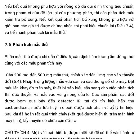
Nếu kết quả không phù hợp với nồng độ đã qui định trong tiêu chuẩn,
trong phạm vi của độ lặp lại của phương pháp, thì cần phân tích mẫu
kiểm tra bổ xung. Nếu kết quả phân tích bổ xung không phù hợp với
giới hạn các giá trị được chứng nhận thì phải hiệu chuẩn lại (Điều 7.4),
và tiến hành phân tích lại mẫu thử.
7.6 Phân tích mẫu thử
Phần mẫu thử được chỉ dẫn ở điều 6, xác định hàm lượng ẩm đồng thời
cùng với các mẫu phân tích này.
Cân 200 mg đến 500 mg mẫu thử, chính xác đến 1mg cho vào thuyền
đốt (5.4). Nhập trọng lượng mẫu vừa cân và các thông số cho máy. Đặt
mẫu lên khay đo trên máy, thiết bị báo hiệu sẵn sàng cho việc phân tích
thì đưa thuyền và mẫu vào vùng nóng của lò. Các sản phẩm sau đốt
được bơm qua bẫy đến detector IR, tại đó tín hiệu hấp thụ
cacbondioxit, nước, lưu huỳnh dioxit được tích phân và xỷ lý tín hiệu.
Sau khi đã hoàn tất quá trình cháy (kết quả được hiển thị trên màn hình
máy tính), lấy thuyền có chứa cặn đốt ra.
CHÚ THÍCH 4: Một vài loại thiết bị được thiết kế để có thể vận hành tự
động và không phải cho mẫu vào, lấy mẫu ra bằng tay.