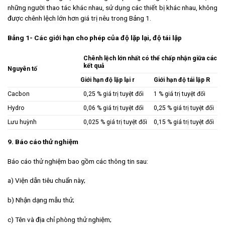
những người thao tác khác nhau, sử dụng các thiết bị khác nhau, không
được chênh lệch lớn hơn giá trị nêu trong Bảng 1.
Bảng 1- Các giới hạn cho phép của độ lặp lại, độ tái lập
Chênh lệch lớn nhất có thể chấp nhận giữa các
kết quả
Nguyên tố
Giới hạn độ lặp lại r
Giới hạn độ tái lập R
Cacbon
0,25 % giá trị tuyệt đối
1 % giá trị tuyệt đối
Hydro
0,06 % giá trị tuyệt đối
0,25 % giá trị tuyệt đối
Lưu huỳnh
0,025 % giá trị tuyệt đối
0,15 % giá trị tuyệt đối
9. Báo cáo thử nghiệm
Báo cáo thử nghiệm bao gồm các thông tin sau:
a) Viện dẫn tiêu chuẩn này;
b) Nhận dạng mẫu thử;
c) Tên và địa chỉ phòng thử nghiệm;