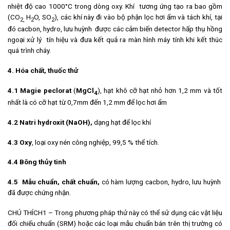
nhiệt độ cao 1000°C trong dòng oxy. Khí tương ứng tạo ra bao gồm
(CO
H
O, SO
), các khí này đi vào bộ phận lọc hơi ẩm và tách khí, tại
2,
2
2
đó cacbon, hydro, lưu huỳnh được các cảm biến detector hấp thụ hồng
ngoại xử lý tín hiệu và đưa kết quả ra màn hình máy tính khi kết thúc
quá trình cháy.
4
. Hóa chất
, thuốc thử
4.1 Magie peclorat
(
MgCl
), hạt khô cỡ hạt nhỏ hơn 1,2 mm và tốt
4
nhất là có cỡ hạt từ 0,7mm đến 1,2 mm để lọc hơi ẩm
4.2 Natri hydroxit
(NaOH),
dạng hạt để lọc khí
4.3 Oxy
, loại oxy nén công nghiệp, 99,5 % thể tích.
4.4 Bông thủy tin
h
4.5 Mẫu chuẩn, chất chuẩn,
có hàm lượng cacbon, hydro, lưu huỳnh
đã được chứng nhận.
CHÚ THÍCH1 – Trong phương pháp thử này có thể sử dụng các vật liệu
đối chiếu chuẩn (SRM) hoặc các loại mẫu chuẩn bán trên thị trường có