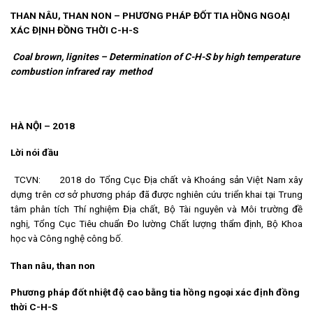
THAN NÂU, THAN NON – PHƯƠNG PHÁP ĐỐT TIA HỒNG NGOẠI
XÁC ĐỊNH ĐỒNG THỜI C-H-S
Coal brown, lignites – Determination of C-H-S by high temperature
combustion
infrared ray
method
HÀ NỘI – 2018
L
ời
nói đầu
TCVN: 2018 do Tổng Cục Địa chất và Khoáng sản Việt Nam xây
dựng trên cơ sở phương pháp đã được nghiên cứu triển khai tại Trung
tâm phân tích Thí nghiệm Địa chất, Bộ Tài nguyên và Môi trường đề
nghị, Tổng Cục Tiêu chuẩn Đo lường Chất lượng thẩm định, Bộ Khoa
học và Công nghệ công bố.
Than nâu, than non
Phương pháp đốt nhiệt độ cao bằng tia hồng ngoại xác định đồng
thời C-H-S