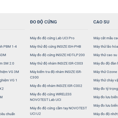
ĐO ĐỘ CỨNG
CAO SU
Máy đo độ cứng Lab UCI Pro
Máy cắt mẫu ca
inh PBM 1-4
Máy thử độ cứng INSIZE ISH-PHB
Máy thử lão hóa
RSDM
Máy đo độ cứng INSIZE HDT-LP200
Máy thử cao su 
ệm SM 2.0
Máy thử độ nhám INSIZE ISR-C003
Máy đo độ đàn 
nghiệm VG 3M
Máy kiểm tra độ nhám INSIZE ISR-
Máy thử Ozone
C300
nghiệm VG 1
Máy thử cháy vật
Máy đo độ nhám INSIZE ISR-C002
2X2
Máy đo tỷ trọng
Máy đo độ cứng WIRELESS
6M
Máy đo lưu biế
NOVOTEST Lab UCI
Máy đo lưu biế
Máy đo độ cứng cầm tay NOVOTEST
UCI U2
tiêu chuẩn
Máy đo độ nhớt