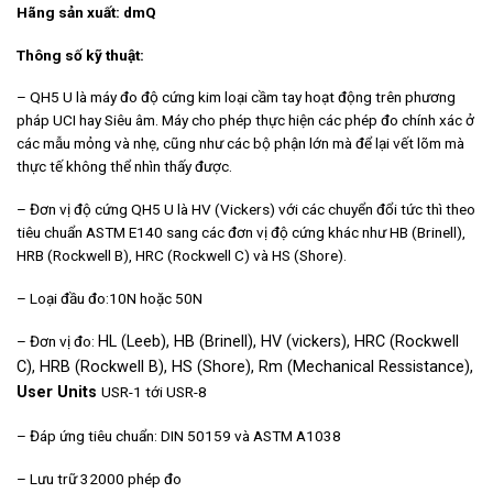
Hãng sản xuất: dmQ
Thông số kỹ thuật:
– QH5 U là máy đo độ cứng kim loại cầm tay hoạt động trên phương
pháp UCI hay Siêu âm. Máy cho phép thực hiện các phép đo chính xác ở
các mẫu mỏng và nhẹ, cũng như các bộ phận lớn mà để lại vết lõm mà
thực tế không thể nhìn thấy được.
– Đơn vị độ cứng QH5 U là HV (Vickers) với các chuyển đổi tức thì theo
tiêu chuẩn ASTM E140 sang các đơn vị độ cứng khác như HB (Brinell),
HRB (Rockwell B), HRC (Rockwell C) và HS (Shore).
– Loại đầu đo:10N hoặc 50N
– Đơn vị đo:
HL (Leeb),
HB (Brinell),
HV (vickers),
HRC (Rockwell
C),
HRB (Rockwell B),
HS (Shore),
Rm (Mechanical Ressistance),
User Units
USR-1 tới USR-8
– Đáp ứng tiêu chuẩn: DIN 50159 và ASTM A1038
– Lưu trữ 32000 phép đo