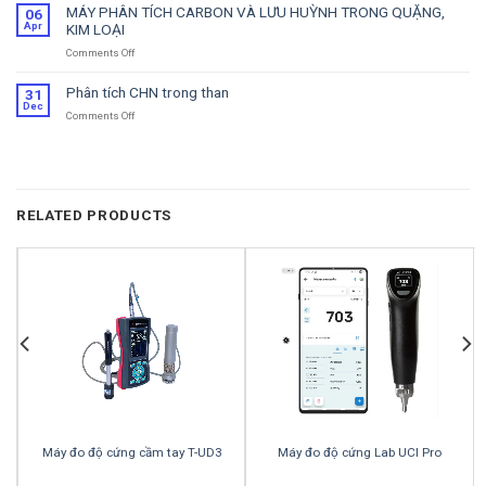
tích
MÁY PHÂN TÍCH CARBON VÀ LƯU HUỲNH TRONG QUẶNG,
06
nguyên
Apr
KIM LOẠI
tố
Comments Off
on
Nito
MÁY
(N),
PHÂN
Carbon
Phân tích CHN trong than
31
TÍCH
(C)
Dec
Comments Off
on
CARBON
và
Phân
VÀ
Protein
tích
LƯU
trong
CHN
HUỲNH
ngành
trong
TRONG
thực
than
QUẶNG,
phẩm
RELATED PRODUCTS
KIM
LOẠI
Máy đo độ cứng cầm tay T-UD3
Máy đo độ cứng Lab UCI Pro