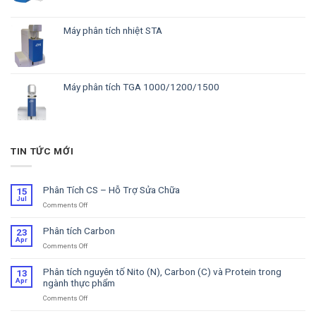
Máy phân tích nhiệt STA
Máy phân tích TGA 1000/1200/1500
TIN TỨC MỚI
Phân Tích CS – Hỗ Trợ Sửa Chữa
15
Jul
Comments Off
on
Phân
Tích
Phân tích Carbon
23
CS
Apr
Comments Off
on
–
Phân
Hỗ
tích
Trợ
Phân tích nguyên tố Nito (N), Carbon (C) và Protein trong
13
Carbon
Sửa
Apr
ngành thực phẩm
Chữa
Comments Off
on
Phân