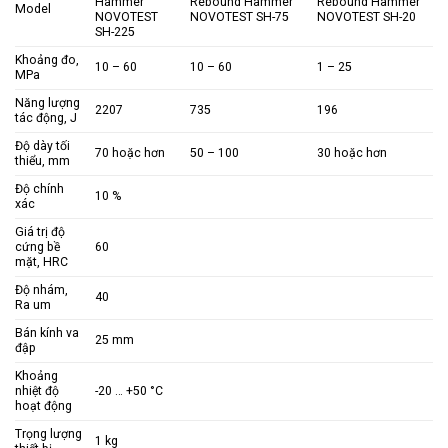
Hammer
Rebound Hammer
Rebound Hammer
Model
NOVOTEST
NOVOTEST SH-75
NOVOTEST SH-20
SH-225
Khoảng đo,
10 – 60
10 – 60
1 – 25
MPa
Năng lượng
2207
735
196
tác động, J
Độ dày tối
70 hoặc hơn
50 – 100
30 hoặc hơn
thiểu, mm
Độ chính
10 %
xác
Giá trị độ
cứng bề
60
mặt, HRC
Độ nhám,
40
Ra um
Bán kính va
25 mm
đập
Khoảng
nhiệt độ
-20 … +50 °C
hoạt động
Trọng lượng
1 kg