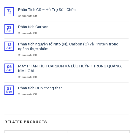
Phân Tích CS – Hỗ Trợ Sửa Chữa
15
Jul
Comments Off
on
Phân
Tích
Phân tích Carbon
23
CS
Apr
Comments Off
on
–
Phân
Hỗ
tích
Trợ
Phân tích nguyên tố Nito (N), Carbon (C) và Protein trong
13
Carbon
Sửa
Apr
ngành thực phẩm
Chữa
Comments Off
on
Phân
tích
MÁY PHÂN TÍCH CARBON VÀ LƯU HUỲNH TRONG QUẶNG,
06
nguyên
Apr
KIM LOẠI
tố
Comments Off
on
Nito
MÁY
(N),
PHÂN
Carbon
Phân tích CHN trong than
31
TÍCH
(C)
Dec
Comments Off
on
CARBON
và
Phân
VÀ
Protein
tích
LƯU
trong
CHN
HUỲNH
ngành
trong
TRONG
thực
than
QUẶNG,
phẩm
RELATED PRODUCTS
KIM
LOẠI