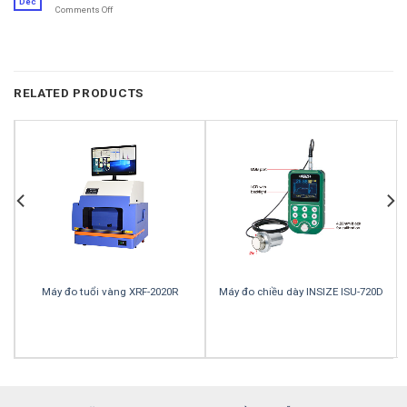
Dec
Comments Off
on
CARBON
và
Phân
VÀ
Protein
tích
LƯU
trong
CHN
HUỲNH
ngành
trong
TRONG
thực
than
QUẶNG,
phẩm
RELATED PRODUCTS
KIM
LOẠI
Máy đo tuổi vàng XRF-2020R
Máy đo chiều dày INSIZE ISU-720D