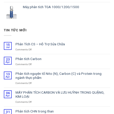
Máy phân tích TGA 1000/1200/1500
TIN TỨC MỚI
Phân Tích CS – Hỗ Trợ Sửa Chữa
15
Jul
Comments Off
on
Phân
Tích
Phân tích Carbon
23
CS
Apr
Comments Off
on
–
Phân
Hỗ
tích
Trợ
Phân tích nguyên tố Nito (N), Carbon (C) và Protein trong
13
Carbon
Sửa
Apr
ngành thực phẩm
Chữa
Comments Off
on
Phân
tích
MÁY PHÂN TÍCH CARBON VÀ LƯU HUỲNH TRONG QUẶNG,
06
nguyên
Apr
KIM LOẠI
tố
Comments Off
on
Nito
MÁY
(N),
PHÂN
Carbon
Phân tích CHN trong than
31
TÍCH
(C)