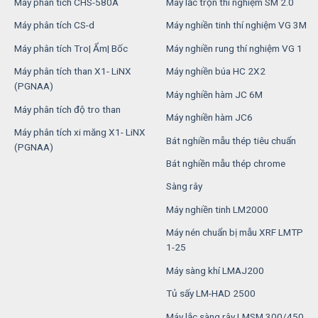
Máy phân tích CHS-580A
Máy lắc trộn thí nghiệm SM 2.0
Máy phân tích CS-d
Máy nghiền tinh thí nghiệm VG 3M
Máy phân tích Tro| Ẩm| Bốc
Máy nghiền rung thí nghiệm VG 1
Máy phân tích than X1- LiNX
Máy nghiền búa HC 2X2
(PGNAA)
Máy nghiền hàm JC 6M
Máy phân tích độ tro than
Máy nghiền hàm JC6
Máy phân tích xi măng X1- LiNX
Bát nghiền mẫu thép tiêu chuẩn
(PGNAA)
Bát nghiền mẫu thép chrome
Sàng rây
Máy nghiền tinh LM2000
Máy nén chuẩn bị mẫu XRF LMTP
1-25
Máy sàng khí LMAJ200
Tủ sấy LM-HAD 2500
Máy lắc sàng rây LMSM 300/450