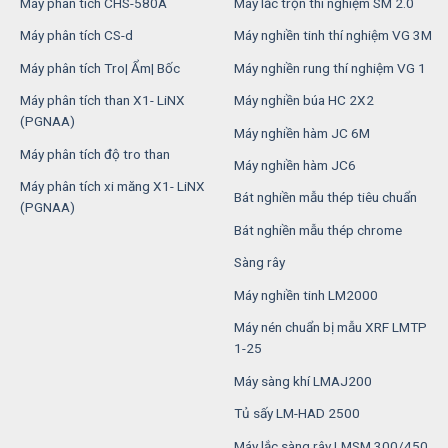
Máy phân tích CHS-580A
Máy lắc trộn thí nghiệm SM 2.0
Máy phân tích CS-d
Máy nghiền tinh thí nghiệm VG 3M
Máy phân tích Tro| Ẩm| Bốc
Máy nghiền rung thí nghiệm VG 1
Máy phân tích than X1- LiNX
Máy nghiền búa HC 2X2
(PGNAA)
Máy nghiền hàm JC 6M
Máy phân tích độ tro than
Máy nghiền hàm JC6
Máy phân tích xi măng X1- LiNX
Bát nghiền mẫu thép tiêu chuẩn
(PGNAA)
Bát nghiền mẫu thép chrome
Sàng rây
Máy nghiền tinh LM2000
Máy nén chuẩn bị mẫu XRF LMTP
1-25
Máy sàng khí LMAJ200
Tủ sấy LM-HAD 2500
Máy lắc sàng rây LMSM 300/450