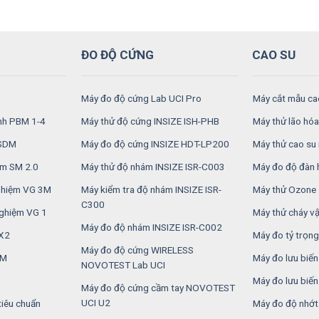
ĐO ĐỘ CỨNG
CAO SU
Máy đo độ cứng Lab UCI Pro
Máy cắt mẫu ca
inh PBM 1-4
Máy thử độ cứng INSIZE ISH-PHB
Máy thử lão hóa
RSDM
Máy đo độ cứng INSIZE HDT-LP200
Máy thử cao su 
ệm SM 2.0
Máy thử độ nhám INSIZE ISR-C003
Máy đo độ đàn 
nghiệm VG 3M
Máy kiểm tra độ nhám INSIZE ISR-
Máy thử Ozone
C300
nghiệm VG 1
Máy thử cháy vật
Máy đo độ nhám INSIZE ISR-C002
2X2
Máy đo tỷ trọng
Máy đo độ cứng WIRELESS
6M
Máy đo lưu biế
NOVOTEST Lab UCI
Máy đo lưu biế
Máy đo độ cứng cầm tay NOVOTEST
UCI U2
tiêu chuẩn
Máy đo độ nhớt