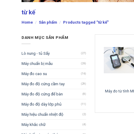
từ kế
Home
/
Sản phẩm
/
Products tagged “từ kế”
DANH MỤC SẢN PHẨM
Lò nung - tủ Sấy
(27)
Máy chuẩn bị mẫu
(26)
Máy đo cao su
(16)
Máy đo độ cứng cầm tay
(29)
Máy đo từ tính 
Máy đo độ cứng để bàn
(8)
Máy đo độ dày lớp phủ
(11)
Máy hiệu chuẩn nhiệt độ
(2)
Máy khắc chữ
(4)