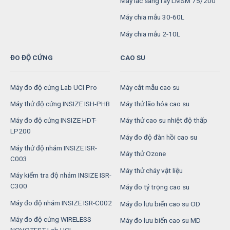
Máy lắc sàng rây LMSM 75/200
Máy chia mẫu 30-60L
Máy chia mẫu 2-10L
ĐO ĐỘ CỨNG
CAO SU
Máy đo độ cứng Lab UCI Pro
Máy cắt mẫu cao su
Máy thử độ cứng INSIZE ISH-PHB
Máy thử lão hóa cao su
Máy đo độ cứng INSIZE HDT-
Máy thử cao su nhiệt độ thấp
LP200
Máy đo độ đàn hồi cao su
Máy thử độ nhám INSIZE ISR-
Máy thử Ozone
C003
Máy thử cháy vật liệu
Máy kiểm tra độ nhám INSIZE ISR-
C300
Máy đo tỷ trọng cao su
Máy đo độ nhám INSIZE ISR-C002
Máy đo lưu biến cao su OD
Máy đo độ cứng WIRELESS
Máy đo lưu biến cao su MD