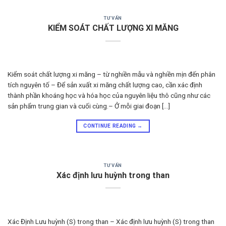
TƯ VẤN
KIỂM SOÁT CHẤT LƯỢNG XI MĂNG
Kiểm soát chất lượng xi măng – từ nghiền mẫu và nghiền mịn đến phân
tích nguyên tố – Để sản xuất xi măng chất lượng cao, cần xác định
thành phần khoáng học và hóa học của nguyên liệu thô cũng như các
sản phẩm trung gian và cuối cùng.– Ở mỗi giai đoạn […]
CONTINUE READING
→
TƯ VẤN
Xác định lưu huỳnh trong than
Xác Định Lưu huỳnh (S) trong than – Xác định lưu huỳnh (S) trong than