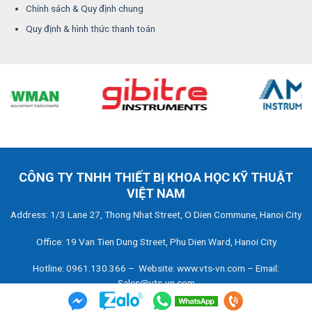
Chính sách & Quy định chung
Quy định & hình thức thanh toán
CÔNG TY TNHH THIẾT BỊ KHOA HỌC KỸ THUẬT
VIỆT NAM
Address: 1/3 Lane 27, Thong Nhat Street, O Dien Commune, Hanoi City
Office: 19 Van Tien Dung Street, Phu Dien Ward, Hanoi City
Hotline: 0961.130.366 – Website: www.vts-vn.com – Email:
Sales@vts-vn.com